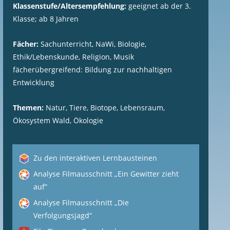
Klassenstufe/Altersempfehlung:
geeignet ab der 3.
Klasse; ab 8 Jahren
Fächer:
Sachunterricht, NaWi, Biologie,
Ethik/Lebenskunde, Religion, Musik
fächerübergreifend: Bildung zur nachhaltigen
Entwicklung
Themen:
Natur, Tiere, Biotope, Lebensraum,
Ökosystem Wald, Ökologie
Zu den interaktiven Lernbausteinen
Analyse Filmausschnitt „Ein Gewitter zieht
auf“
Analyse Filmausschnitt „Die
Verfolgungsjagd“